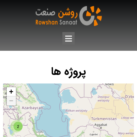
پروژه ها
+
−
2