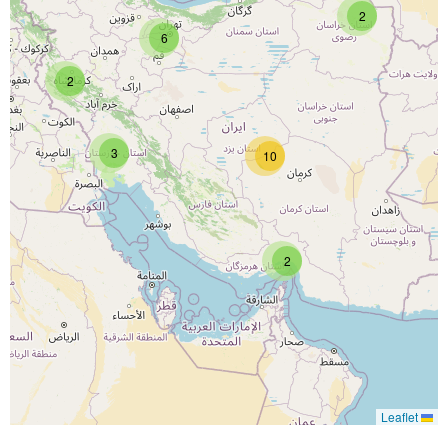
2
6
2
3
10
2
Leaflet