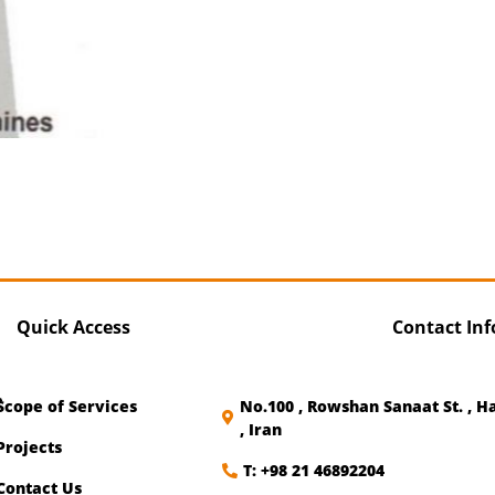
Quick Access
Contact In
ُScope of Services
No.100 , Rowshan Sanaat St. , Ha
, Iran
Projects
T: +98 21 46892204
Contact Us